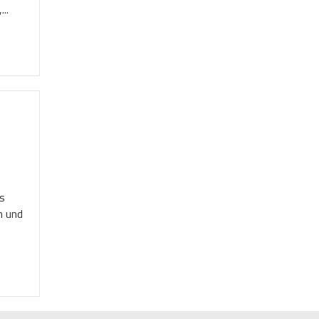
..
ds
n und