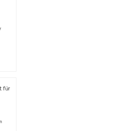
r
t für
n