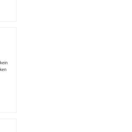
kein
rken