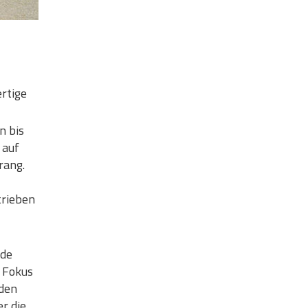
rtige
n bis
 auf
rang.
trieben
nde
m Fokus
den
er die