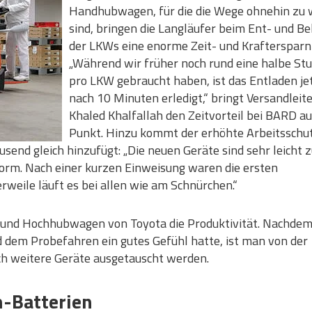
Handhubwagen, für die die Wege ohnehin zu 
sind, bringen die Langläufer beim Ent- und B
der LKWs eine enorme Zeit- und Kraftersparni
„Während wir früher noch rund eine halbe St
pro LKW gebraucht haben, ist das Entladen je
nach 10 Minuten erledigt,“ bringt Versandleit
Khaled Khalfallah den Zeitvorteil bei BARD a
Punkt. Hinzu kommt der erhöhte Arbeitsschut
send gleich hinzufügt: „Die neuen Geräte sind sehr leicht 
orm. Nach einer kurzen Einweisung waren die ersten
weile läuft es bei allen wie am Schnürchen.“
 und Hochhubwagen von Toyota die Produktivität. Nachde
d dem Probefahren ein gutes Gefühl hatte, ist man von der
ch weitere Geräte ausgetauscht werden.
n-Batterien