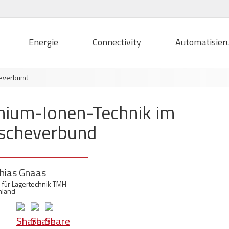
Energie
Connectivity
Automatisier
cheverbund
ithium-Ionen-Technik im
ischeverbund
hias Gnaas
 für Lagertechnik TMH
hland