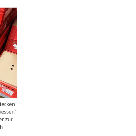
stecken
iessen.“
er zur
ch