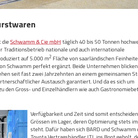
urstwaren
t die
Schwamm & Cie mbH
täglich 40 bis 50 Tonnen hochwe
r Traditionsbetrieb nationale und auch internationale
2
oduziert auf 5.000 m
Fläche von saarländischen Feinheite
 von Schwamm perfekt ergänzt. Beide Unternehmen blicken
iehen seit fast zwei Jahrzehnten an einem gemeinsamen St
rtnerschaftlicher Austausch garantiert. Und da es sich um
 zu den Gross- und Einzelhändlern wie auch Gastronomiebe
Verfügbarkeit und Zeit sind somit entscheide
Grössen im Lager, deren Optimierung stets i
steht. Dafür haben sich BARD und Schwamm 
Toyota Vertragshändler ITL ins Boot geholt, d