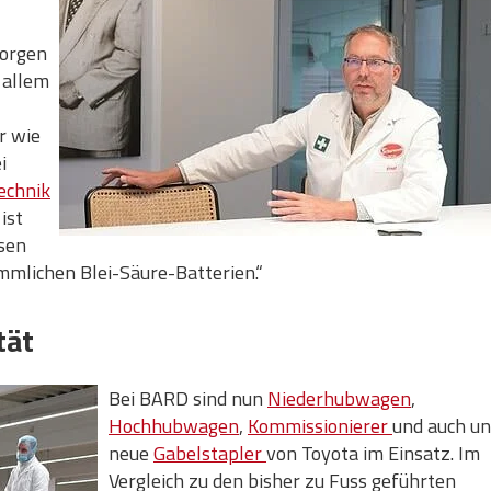
Morgen
 allem
r wie
i
echnik
ist
ssen
mmlichen Blei-Säure-Batterien.“
tät
Bei BARD sind nun
Niederhubwagen
,
Hochhubwagen
,
Kommissionierer
und auch un
neue
Gabelstapler
von Toyota im Einsatz. Im
Vergleich zu den bisher zu Fuss geführten