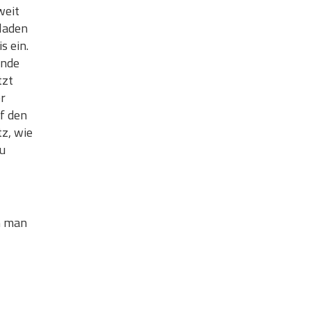
weit
eladen
s ein.
unde
tzt
er
uf den
z, wie
zu
m man